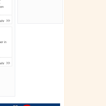
e
ten
ehr
er in
ehr