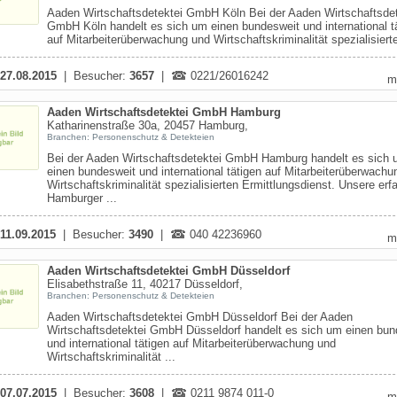
Aaden Wirtschaftsdetektei GmbH Köln Bei der Aaden Wirtschaftsdet
GmbH Köln handelt es sich um einen bundesweit und international t
auf Mitarbeiterüberwachung und Wirtschaftskriminalität spezialisierte
27.08.2015
| Besucher:
3657
|
0221/26016242
m
Aaden Wirtschaftsdetektei GmbH Hamburg
Katharinenstraße 30a, 20457 Hamburg,
Branchen: Personenschutz & Detekteien
Bei der Aaden Wirtschaftsdetektei GmbH Hamburg handelt es sich
einen bundesweit und international tätigen auf Mitarbeiterüberwachu
Wirtschaftskriminalität spezialisierten Ermittlungsdienst. Unsere erf
Hamburger ...
11.09.2015
| Besucher:
3490
|
040 42236960
m
Aaden Wirtschaftsdetektei GmbH Düsseldorf
Elisabethstraße 11, 40217 Düsseldorf,
Branchen: Personenschutz & Detekteien
Aaden Wirtschaftsdetektei GmbH Düsseldorf Bei der Aaden
Wirtschaftsdetektei GmbH Düsseldorf handelt es sich um einen bun
und international tätigen auf Mitarbeiterüberwachung und
Wirtschaftskriminalität ...
07.07.2015
| Besucher:
3608
|
0211 9874 011-0
m