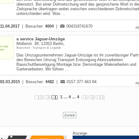
übersetzt. Bei einer Dolmetschung wird das gesprochene Wort in di
Zielsprache übertragen wobei zwischen verschiedenen Dolmetschar
unterschieden wird. Was ...
11.04.2017
| Besucher:
4004
|
004319741670
m
a service Jaguar-Umzüge
Müllerstr. 38, 13353 Berlin,
Branchen: Transport & Logistik
Das Umzugsunternehmen Jaguar-Umzüge ist ihr zuverlässiger Partn
den Bereichen Umzug Transport Entsorgung Abrissarbeiten
Bauschuttbeseitigung Montage bzw. Demontage Malerarbeiten und
Gartenarbeiten. Wir führen ...
02.03.2015
| Besucher:
4482
|
0157 377 463 84
m
1
... 4 ...
4
Zurück
Anzeige