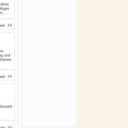
ektei
ätigen
n ...
ehr
 um
ng und
ahrenen
ehr
desweit
ehr