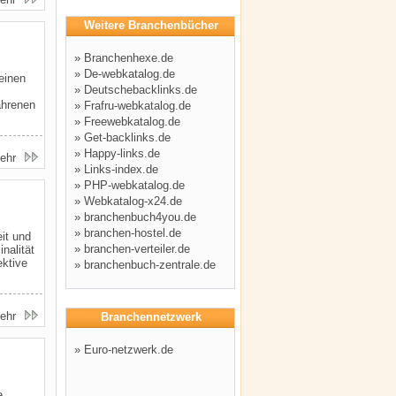
Weitere Branchenbücher
»
Branchenhexe.de
»
De-webkatalog.de
einen
»
Deutschebacklinks.de
ahrenen
»
Frafru-webkatalog.de
»
Freewebkatalog.de
»
Get-backlinks.de
»
Happy-links.de
ehr
»
Links-index.de
»
PHP-webkatalog.de
»
Webkatalog-x24.de
»
branchenbuch4you.de
»
branchen-hostel.de
it und
»
branchen-verteiler.de
nalität
ektive
»
branchenbuch-zentrale.de
ehr
Branchennetzwerk
»
Euro-netzwerk.de
e