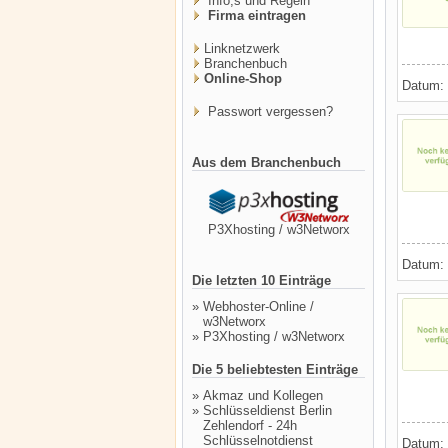
Info,s und Regeln
Firma eintragen
Linknetzwerk
Branchenbuch
Online-Shop
Datum:
Passwort vergessen?
Aus dem Branchenbuch
P3Xhosting / w3Networx
Datum:
Die letzten 10 Einträge
»
Webhoster-Online /
w3Networx
»
P3Xhosting / w3Networx
Die 5 beliebtesten Einträge
»
Akmaz und Kollegen
»
Schlüsseldienst Berlin
Zehlendorf - 24h
Schlüsselnotdienst
Datum: