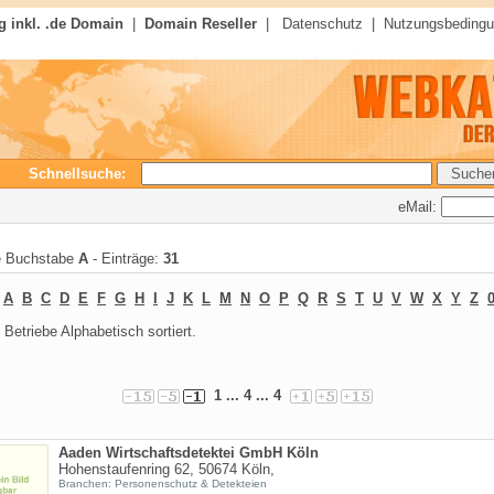
 inkl. .de Domain
|
Domain Reseller
|
Datenschutz
|
Nutzungsbeding
Schnellsuche:
eMail:
te Buchstabe
A
- Einträge:
31
:
A
B
C
D
E
F
G
H
I
J
K
L
M
N
O
P
Q
R
S
T
U
V
W
X
Y
Z
0
Betriebe Alphabetisch sortiert.
1
... 4 ...
4
Aaden Wirtschaftsdetektei GmbH Köln
Hohenstaufenring 62, 50674 Köln,
Branchen: Personenschutz & Detekteien