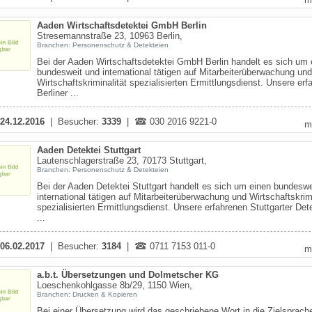
Aaden Wirtschaftsdetektei GmbH Berlin
Stresemannstraße 23, 10963 Berlin,
Branchen: Personenschutz & Detekteien
Bei der Aaden Wirtschaftsdetektei GmbH Berlin handelt es sich um 
bundesweit und international tätigen auf Mitarbeiterüberwachung und
Wirtschaftskriminalität spezialisierten Ermittlungsdienst. Unsere erf
Berliner ...
24.12.2016
| Besucher:
3339
|
030 2016 9221-0
m
Aaden Detektei Stuttgart
Lautenschlagerstraße 23, 70173 Stuttgart,
Branchen: Personenschutz & Detekteien
Bei der Aaden Detektei Stuttgart handelt es sich um einen bundeswe
international tätigen auf Mitarbeiterüberwachung und Wirtschaftskrimi
spezialisierten Ermittlungsdienst. Unsere erfahrenen Stuttgarter Det
...
06.02.2017
| Besucher:
3184
|
0711 7153 011-0
m
a.b.t. Übersetzungen und Dolmetscher KG
Loeschenkohlgasse 8b/29, 1150 Wien,
Branchen: Drucken & Kopieren
Bei einer Übersetzung wird das geschriebene Wort in die Zielsprach