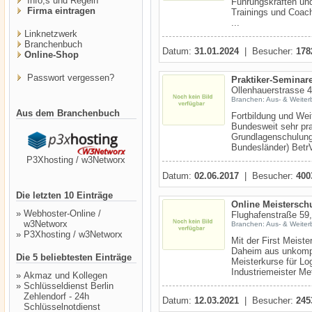
Info,s und Regeln
Führungskräften und
Firma eintragen
Trainings und Coach
...
Linknetzwerk
Branchenbuch
Datum:
31.01.2024
| Besucher:
178
Online-Shop
Passwort vergessen?
Praktiker-Seminar
Ollenhauerstrasse 4
Branchen: Aus- & Weiter
Aus dem Branchenbuch
Fortbildung und Weit
Bundesweit sehr pr
Grundlagenschulun
Bundesländer) Betr
P3Xhosting / w3Networx
Datum:
02.06.2017
| Besucher:
400
Die letzten 10 Einträge
Online Meisterschu
»
Webhoster-Online /
Flughafenstraße 59,
w3Networx
Branchen: Aus- & Weiter
»
P3Xhosting / w3Networx
Mit der First Meist
Daheim aus unkompli
Die 5 beliebtesten Einträge
Meisterkurse für Log
Industriemeister Meta
»
Akmaz und Kollegen
»
Schlüsseldienst Berlin
Zehlendorf - 24h
Datum:
12.03.2021
| Besucher:
245
Schlüsselnotdienst