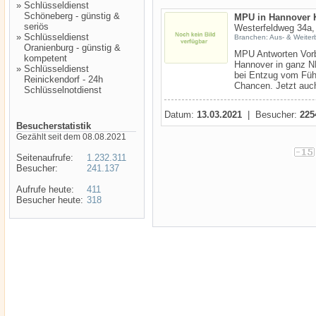
»
Schlüsseldienst
Schöneberg - günstig &
MPU in Hannover K
seriös
Westerfeldweg 34a
»
Schlüsseldienst
Branchen: Aus- & Weiter
Oranienburg - günstig &
MPU Antworten Vorb
kompetent
Hannover in ganz N
»
Schlüsseldienst
bei Entzug vom Füh
Reinickendorf - 24h
Chancen. Jetzt auch
Schlüsselnotdienst
Datum:
13.03.2021
| Besucher:
225
Besucherstatistik
Gezählt seit dem 08.08.2021
Seitenaufrufe:
1.232.311
Besucher:
241.137
Aufrufe heute:
411
Besucher heute:
318