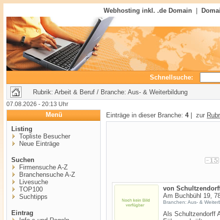
Webhosting inkl. .de Domain
|
Domai
Schnellsuche:
Rubrik: Arbeit & Beruf / Branche: Aus- & Weiterbildung
07.08.2026 - 20:13 Uhr
Menü
Einträge in dieser Branche:
4
| zur
Rubr
Listing
Topliste Besucher
Neue Einträge
Suchen
Firmensuche A-Z
Branchensuche A-Z
Livesuche
von Schultzendor
TOP100
Am Buchbühl 19, 7
Suchtipps
Branchen: Aus- & Weiter
Eintrag
Als Schultzendorff 