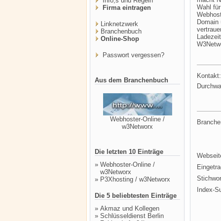
Info,s und Regeln
Wahl für
Firma eintragen
Webhosti
Domain 
Linknetzwerk
vertraue
Branchenbuch
Ladezei
Online-Shop
W3Netwo
Passwort vergessen?
Kontakt:
Aus dem Branchenbuch
Durchwa
Webhoster-Online /
Branche
w3Networx
Die letzten 10 Einträge
Webseit
»
Webhoster-Online /
Eingetr
w3Networx
Stichwor
»
P3Xhosting / w3Networx
Index-S
Die 5 beliebtesten Einträge
»
Akmaz und Kollegen
»
Schlüsseldienst Berlin