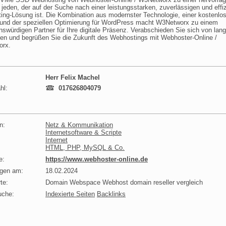
 jeden, der auf der Suche nach einer leistungsstarken, zuverlässigen und effi
ng-Lösung ist. Die Kombination aus modernster Technologie, einer kostenlo
und der speziellen Optimierung für WordPress macht W3Networx zu einem
nswürdigen Partner für Ihre digitale Präsenz. Verabschieden Sie sich von la
ten und begrüßen Sie die Zukunft des Webhostings mit Webhoster-Online /
rx.
Herr Felix Machel
hl:
017626804079
n:
Netz & Kommunikation
Internetsoftware & Scripte
Internet
HTML, PHP, MySQL & Co.
e:
https://www.webhoster-online.de
agen am:
18.02.2024
te:
Domain Webspace Webhost domain reseller vergleich
uche:
Indexierte Seiten
Backlinks