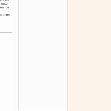
zienten
sen .de
ngsamen