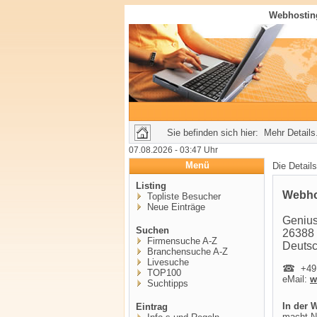
Webhosting
Sie befinden sich hier: Mehr Details.
07.08.2026 - 03:47 Uhr
Menü
Die Detail
Listing
Webho
Topliste Besucher
Neue Einträge
Genius
Suchen
26388
Firmensuche A-Z
Deuts
Branchensuche A-Z
Livesuche
+491
TOP100
eMail:
w
Suchtipps
In der 
Eintrag
macht N