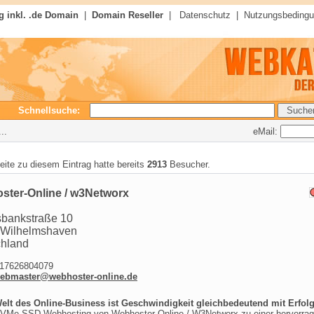
 inkl. .de Domain
|
Domain Reseller
|
Datenschutz
|
Nutzungsbeding
Schnellsuche:
eMail:
..
seite zu diesem Eintrag hatte bereits
2913
Besucher.
ster-Online / w3Networx
bankstraße 10
 Wilhelmshaven
chland
7626804079
ebmaster@webhoster-online.de
Welt des Online-Business ist Geschwindigkeit gleichbedeutend mit Erfolg
VMe SSD Webhosting von Webhoster-Online / W3Networx zu einer hervorra