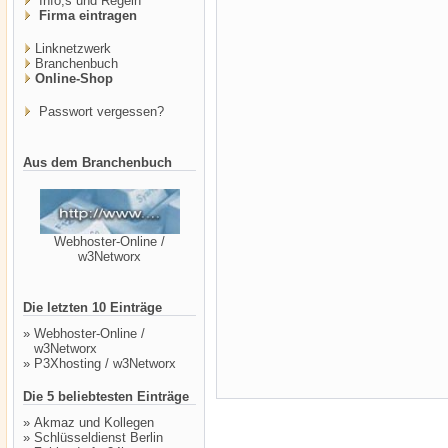
Info,s und Regeln
Firma eintragen
Linknetzwerk
Branchenbuch
Online-Shop
Passwort vergessen?
Aus dem Branchenbuch
Webhoster-Online /
w3Networx
Die letzten 10 Einträge
»
Webhoster-Online /
w3Networx
»
P3Xhosting / w3Networx
Die 5 beliebtesten Einträge
»
Akmaz und Kollegen
»
Schlüsseldienst Berlin