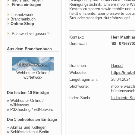
Info,s und Regeln
Reinigungstechnik. Unsere mobile Wa
Firma eintragen
Kosten zu sparen sowie mobile und 
heißt effiziente, aber preiswerte Lös
Linknetzwerk
Bus oder sonstiger Nutzfahrzeuge!
Branchenbuch
Online-Shop
Passwort vergessen?
Kontakt:
Herr Matthia
Durchwahl:
0796770
Aus dem Branchenbuch
Branchen:
Handel
Webseite:
https://mobi
Webhoster-Online /
w3Networx
Eingetragen am:
28.04.2024
Stichworte:
mobile wasch
bürstenwasch
Die letzten 10 Einträge
Index-Suche:
Indexierte Se
»
Webhoster-Online /
w3Networx
»
P3Xhosting / w3Networx
Die 5 beliebtesten Einträge
»
Akmaz und Kollegen
»
Schlüsseldienst Berlin