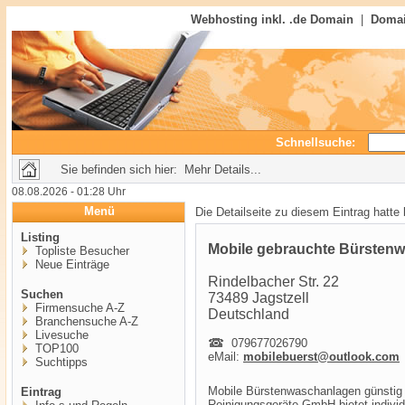
Webhosting inkl. .de Domain
|
Domai
Schnellsuche:
Sie befinden sich hier: Mehr Details...
08.08.2026 - 01:28 Uhr
Menü
Die Detailseite zu diesem Eintrag hatte
Listing
Mobile gebrauchte Bürstenw
Topliste Besucher
Neue Einträge
Rindelbacher Str. 22
Suchen
73489 Jagstzell
Firmensuche A-Z
Deutschland
Branchensuche A-Z
Livesuche
079677026790
TOP100
eMail:
mobilebuerst@outlook.com
Suchtipps
Mobile Bürstenwaschanlagen günstig
Eintrag
Reinigungsgeräte GmbH bietet indivi