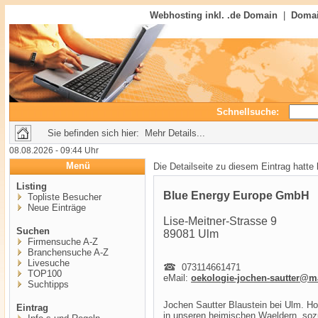
Webhosting inkl. .de Domain
|
Domai
Schnellsuche:
Sie befinden sich hier: Mehr Details...
08.08.2026 - 09:44 Uhr
Menü
Die Detailseite zu diesem Eintrag hatte
Listing
Blue Energy Europe GmbH
Topliste Besucher
Neue Einträge
Lise-Meitner-Strasse 9
Suchen
89081 Ulm
Firmensuche A-Z
Branchensuche A-Z
Livesuche
073114661471
TOP100
eMail:
oekologie-jochen-sautter@m
Suchtipps
Jochen Sautter Blaustein bei Ulm. Hol
Eintrag
in unseren heimischen Waeldern, soz