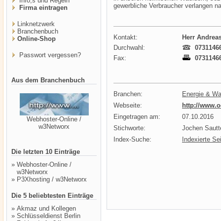
Info,s und Regeln
gewerbliche Verbraucher verlangen n
Firma eintragen
Linknetzwerk
Branchenbuch
Kontakt:
Herr Andrea
Online-Shop
Durchwahl:
0731146
Passwort vergessen?
Fax:
0731146
Aus dem Branchenbuch
Branchen:
Energie & Wa
Webseite:
http://www.o
Eingetragen am:
07.10.2016
Webhoster-Online /
w3Networx
Stichworte:
Jochen Sautt
Index-Suche:
Indexierte Se
Die letzten 10 Einträge
»
Webhoster-Online /
w3Networx
»
P3Xhosting / w3Networx
Die 5 beliebtesten Einträge
»
Akmaz und Kollegen
»
Schlüsseldienst Berlin