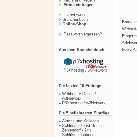
Info,s und Regeln
Firma eintragen
Linknetzwerk
Branchenbuch
Branche
Online-Shop
Webseit
Passwort vergessen?
Eingetr
Stichwor
Aus dem Branchenbuch
Index-S
P3Xhosting / w3Networx
Die letzten 10 Einträge
»
Webhoster-Online /
w3Networx
»
P3Xhosting / w3Networx
Die 5 beliebtesten Einträge
»
Akmaz und Kollegen
»
Schlüsseldienst Berlin
Zehlendorf - 24h
Schlüsselnotdienst