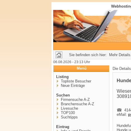
Webhosting
Sie befinden sich hier: Mehr Details.
06.08.2026 - 23:13 Uhr
Menü
Die Detail
Listing
Hunde
Topliste Besucher
Neue Einträge
Wiese
Suchen
30891
Firmensuche A-Z
Branchensuche A-Z
Livesuche
4144
TOP100
eMail:
p
Suchtipps
Hundefut
Eintrag
Hunde un