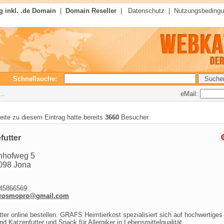
 inkl. .de Domain
|
Domain Reseller
|
Datenschutz
|
Nutzungsbeding
Schnellsuche:
eMail:
..
seite zu diesem Eintrag hatte bereits
3660
Besucher.
futter
nhofweg 5
098 Jona
5866569
rosmopro@gmail.com
ter online bestellen. GRAFS Heimtierkost spezialisiert sich auf hochwertiges
d Katzenfutter und Snack für Allergiker in Lebensmittelqualität.