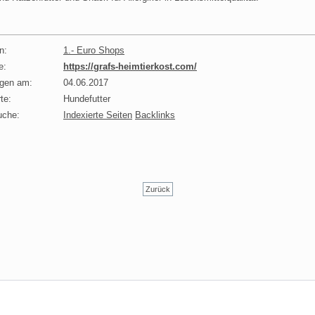
n:
1.- Euro Shops
e:
https://grafs-heimtierkost.com/
agen am:
04.06.2017
te:
Hundefutter
uche:
Indexierte Seiten
Backlinks
Zurück