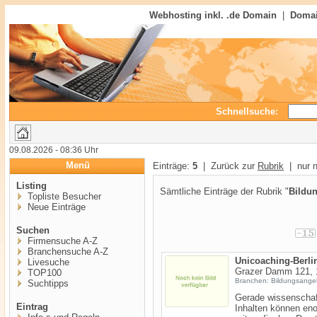
Webhosting inkl. .de Domain
|
Domai
Schnellsuche:
09.08.2026 - 08:36 Uhr
Menü
Einträge:
5
| Zurück zur
Rubrik
| nur n
Listing
Sämtliche Einträge der Rubrik "
Bildu
Topliste Besucher
Neue Einträge
Suchen
Firmensuche A-Z
Branchensuche A-Z
Unicoaching-Berli
Livesuche
Grazer Damm 121, 1
TOP100
Branchen: Bildungsange
Suchtipps
Gerade wissenschaft
Eintrag
Inhalten können enor