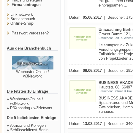
Info,s und Regeln
mit grafischen Dars
Firma eintragen
einprägsamen ...
Linknetzwerk
Datum:
05.06.2017
| Besucher:
375
Branchenbuch
Online-Shop
Unicoaching-Berli
Passwort vergessen?
Grazer Damm 121, 1
Branchen: Fort- & Weiter
Leistungsdruck Zuku
Aus dem Branchenbuch
Forschungsgruppen 
Fallstricke der Pro
von Projektzielen zu
Datum:
08.06.2017
| Besucher:
385
Webhoster-Online /
w3Networx
BUSINESS AKADE
Hauptstr. 68, 66497
Die letzten 10 Einträge
Branchen: Schule & Uni
BUSINESS AKADEMI
»
Webhoster-Online /
Sprachkurse und Mi
w3Networx
Zweibrücken, Homb
»
P3Xhosting / w3Networx
zuhause.
Die 5 beliebtesten Einträge
Datum:
13.02.2017
| Besucher:
340
»
Akmaz und Kollegen
»
Schlüsseldienst Berlin