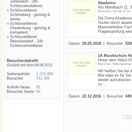
Zehlendorf - 24h
Akademix
Schlüsselnotdienst
Am Mittelbach 11, 
»
Schlüsseldienst
Branchen: Schule & Uni
Schöneberg - günstig &
Die Firma Akademix 
seriös
Texten durch akade
»
Schlüsseldienst
Masterarbeiten Fach
Oranienburg - günstig &
Plagiatsprüfung wird
kompetent
»
Schlüsseldienst
Reinickendorf - 24h
Datum:
29.05.2018
| Besucher:
520
Schlüsselnotdienst
1A Musikschule H
Hinter dem Holze 8
Besucherstatistik
Branchen: Bildungsange
Gezählt seit dem 08.08.2021
Wir heißen Sie bei 
Seitenaufrufe:
1.232.988
Wie wäre es für Sie
Besucher:
241.305
wieder aufzufassen
zu ...
Aufrufe heute:
85
Besucher heute:
64
Datum:
22.12.2016
| Besucher:
449