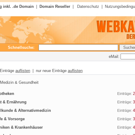
 inkl. .de Domain
|
Domain Reseller
|
Datenschutz
|
Nutzungsbeding
Schnellsuche:
eMail:
 Einträge
auflisten
| nur neue Einträge
auflisten
edizin & Gesundheit
otheken
2
Einträge:
t & Ernährung
3
Einträge:
lkunde & Alternativmedizin
4
Einträge:
fe & Vorsorge
3
Einträge:
niken & Krankenhäuser
4
Einträge: