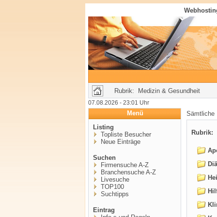
Webhosting
Rubrik: Medizin & Gesundheit
07.08.2026 - 23:01 Uhr
Menü
Sämtliche
Listing
Rubrik:
M
Topliste Besucher
Neue Einträge
Ap
Suchen
Diä
Firmensuche A-Z
Branchensuche A-Z
Hei
Livesuche
TOP100
Hil
Suchtipps
Kli
Eintrag