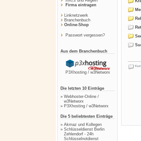
Info,s und Regeln
Kra
Firma eintragen
Med
Linknetzwerk
Reh
Branchenbuch
Online-Shop
Ret
Passwort vergessen?
See
Suc
Aus dem Branchenbuch
Kein
P3Xhosting / w3Networx
Die letzten 10 Einträge
»
Webhoster-Online /
w3Networx
»
P3Xhosting / w3Networx
Die 5 beliebtesten Einträge
»
Akmaz und Kollegen
»
Schlüsseldienst Berlin
Zehlendorf - 24h
Schlüsselnotdienst