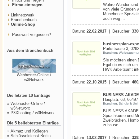
Info,s und Regeln
Wahre Wunder sind i
Firma eintragen
von viele Gründen 
Münchener Speziali
Linknetzwerk
auch weg ...
Branchenbuch
Online-Shop
Datum:
22.02.2017
| Besucher:
330
Passwort vergessen?
businessplan-expe
Parkstrasse 3, 0282
Aus dem Branchenbuch
Branchen: Werbeagentu
Sie möchten einen 
Egal ob es sich um
HWK Arbeitsamt inte
Webhoster-Online /
w3Networx
Datum:
22.10.2015
| Besucher:
480
BUSINESS AKADE
Die letzten 10 Einträge
Hauptstr. 68, 66497
»
Webhoster-Online /
Branchen: Schule & Uni
w3Networx
BUSINESS AKADEMI
»
P3Xhosting / w3Networx
Sprachkurse und Mi
Zweibrücken, Homb
Die 5 beliebtesten Einträge
zuhause.
»
Akmaz und Kollegen
»
Schlüsseldienst Berlin
Datum:
13.02.2017
| Besucher:
339