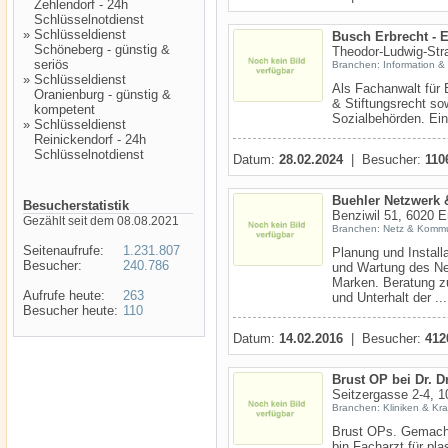
Zehlendorf - 24h
Schlüsselnotdienst
»
Schlüsseldienst
Busch Erbrecht - 
Schöneberg - günstig &
Theodor-Ludwig-St
seriös
Branchen: Information &
»
Schlüsseldienst
Als Fachanwalt für 
Oranienburg - günstig &
& Stiftungsrecht s
kompetent
Sozialbehörden. Ein
»
Schlüsseldienst
Reinickendorf - 24h
Schlüsselnotdienst
Datum:
28.02.2024
| Besucher:
110
Buehler Netzwerk 
Besucherstatistik
Benziwil 51, 6020
Gezählt seit dem 08.08.2021
Branchen: Netz & Kommu
Seitenaufrufe:
1.231.807
Planung und Install
Besucher:
240.786
und Wartung des Net
Marken. Beratung z
Aufrufe heute:
263
und Unterhalt der ...
Besucher heute:
110
Datum:
14.02.2016
| Besucher:
412
Brust OP bei Dr. D
Seitzergasse 2-4, 
Branchen: Kliniken & Kr
Brust OPs. Gemacht
bin Facharzt für pla