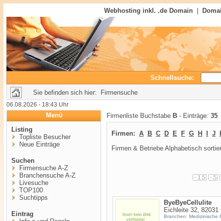
Webhosting inkl. .de Domain
|
Domai
Schnellsuche:
Sie befinden sich hier: Firmensuche
06.08.2026 - 18:43 Uhr
Menü
Firmenliste Buchstabe
B
- Einträge:
35
Listing
Firmen:
A
B
C
D
E
F
G
H
I
J
Topliste Besucher
Neue Einträge
Firmen & Betriebe Alphabetisch sortier
Suchen
Firmensuche A-Z
Branchensuche A-Z
Livesuche
TOP100
Suchtipps
ByeByeCellulite
Eichleite 32, 82031
Eintrag
Branchen: Medizinische 