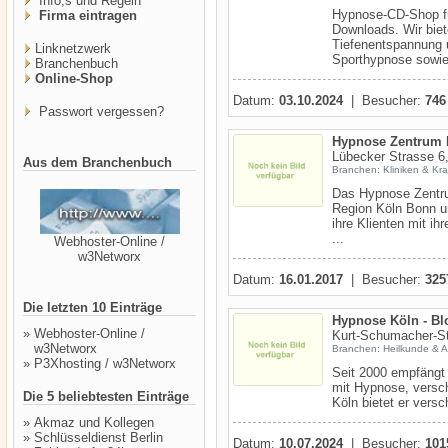
Info,s und Regeln
Hypnose-CD-Shop f
Firma eintragen
Downloads. Wir bi
Tiefenentspannung 
Linknetzwerk
Sporthypnose sowie v
Branchenbuch
Online-Shop
Datum:
03.10.2024
| Besucher:
746
Passwort vergessen?
Hypnose Zentrum 
Lübecker Strasse 6
Aus dem Branchenbuch
Branchen: Kliniken & Kr
Das Hypnose Zentru
Region Köln Bonn un
ihre Klienten mit ih
...
Webhoster-Online /
w3Networx
Datum:
16.01.2017
| Besucher:
325
Die letzten 10 Einträge
Hypnose Köln - Bl
»
Webhoster-Online /
Kurt-Schumacher-St
w3Networx
Branchen: Heilkunde & Al
»
P3Xhosting / w3Networx
Seit 2000 empfängt 
mit Hypnose, versc
Die 5 beliebtesten Einträge
Köln bietet er versc
»
Akmaz und Kollegen
»
Schlüsseldienst Berlin
Datum:
10.07.2024
| Besucher:
101