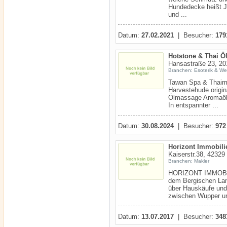
Hundedecke heißt J
und ...
Datum:
27.02.2021
| Besucher:
179
Hotstone & Thai 
Hansastraße 23, 2
Branchen: Esoterik & We
Tawan Spa & Thaim
Harvestehude origin
Ölmassage Aromaöl
In entspannter ...
Datum:
30.08.2024
| Besucher:
972
Horizont Immobili
Kaiserstr.38, 42329
Branchen: Makler
HORIZONT IMMOBILIE
dem Bergischen La
über Hauskäufe und
zwischen Wupper un
Datum:
13.07.2017
| Besucher:
348