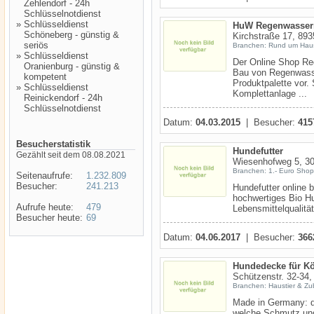
Zehlendorf - 24h
Schlüsselnotdienst
»
Schlüsseldienst
HuW Regenwasser
Schöneberg - günstig &
Kirchstraße 17, 89
seriös
Branchen: Rund um Hau
»
Schlüsseldienst
Der Online Shop Reg
Oranienburg - günstig &
Bau von Regenwasser
kompetent
Produktpalette vor.
»
Schlüsseldienst
Komplettanlage ...
Reinickendorf - 24h
Schlüsselnotdienst
Datum:
04.03.2015
| Besucher:
415
Besucherstatistik
Hundefutter
Gezählt seit dem 08.08.2021
Wiesenhofweg 5, 3
Branchen: 1.- Euro Shop
Seitenaufrufe:
1.232.809
Besucher:
241.213
Hundefutter online 
hochwertiges Bio Hu
Aufrufe heute:
479
Lebensmittelqualität
Besucher heute:
69
Datum:
04.06.2017
| Besucher:
366
Hundedecke für K
Schützenstr. 32-34,
Branchen: Haustier & Zu
Made in Germany: d
welche Schmutz und 