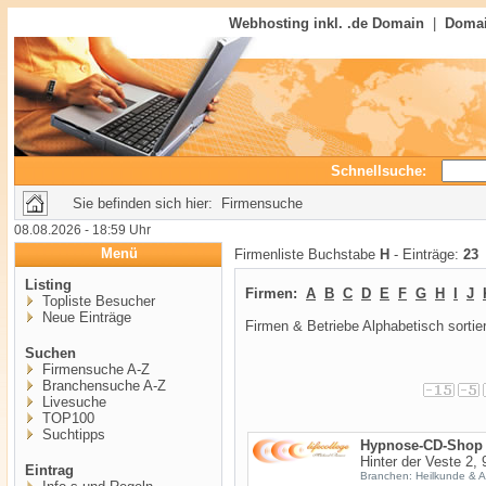
Webhosting inkl. .de Domain
|
Domai
Schnellsuche:
Sie befinden sich hier: Firmensuche
08.08.2026 - 18:59 Uhr
Menü
Firmenliste Buchstabe
H
- Einträge:
23
Listing
Firmen:
A
B
C
D
E
F
G
H
I
J
Topliste Besucher
Neue Einträge
Firmen & Betriebe Alphabetisch sortier
Suchen
Firmensuche A-Z
Branchensuche A-Z
Livesuche
TOP100
Suchtipps
Hypnose-CD-Shop 
Hinter der Veste 2
Eintrag
Branchen: Heilkunde & Al