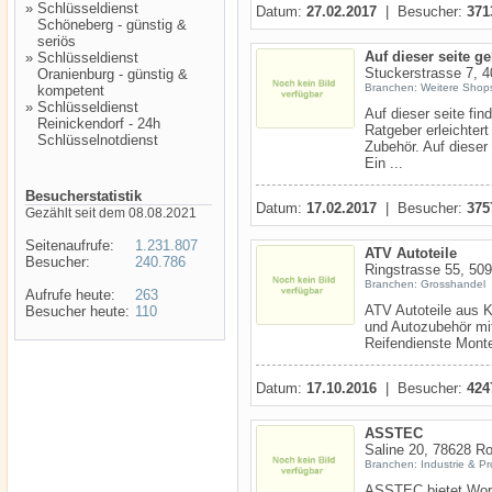
»
Schlüsseldienst
Datum:
27.02.2017
| Besucher:
371
Schöneberg - günstig &
seriös
Auf dieser seite 
»
Schlüsseldienst
Stuckerstrasse 7, 4
Oranienburg - günstig &
Branchen: Weitere Shops
kompetent
»
Schlüsseldienst
Auf dieser seite fi
Reinickendorf - 24h
Ratgeber erleichter
Schlüsselnotdienst
Zubehör. Auf dieser
Ein ...
Besucherstatistik
Datum:
17.02.2017
| Besucher:
375
Gezählt seit dem 08.08.2021
Seitenaufrufe:
1.231.807
ATV Autoteile
Besucher:
240.786
Ringstrasse 55, 509
Branchen: Grosshandel
Aufrufe heute:
263
ATV Autoteile aus K
Besucher heute:
110
und Autozubehör mit
Reifendienste Monte
Datum:
17.10.2016
| Besucher:
424
ASSTEC
Saline 20, 78628 Ro
Branchen: Industrie & P
ASSTEC bietet Work