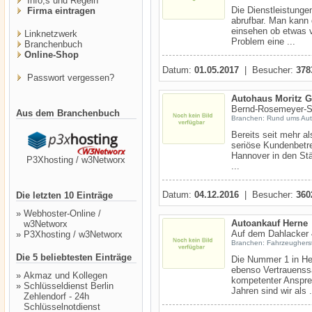
Info,s und Regeln
Die Dienstleistunge
Firma eintragen
abrufbar. Man kann 
einsehen ob etwas v
Linknetzwerk
Problem eine ...
Branchenbuch
Online-Shop
Datum:
01.05.2017
| Besucher:
378
Passwort vergessen?
Autohaus Moritz 
Bernd-Rosemeyer-St
Aus dem Branchenbuch
Branchen: Rund ums Au
Bereits seit mehr a
seriöse Kundenbetr
Hannover in den St
P3Xhosting / w3Networx
...
Datum:
04.12.2016
| Besucher:
360
Die letzten 10 Einträge
»
Webhoster-Online /
Autoankauf Herne
w3Networx
Auf dem Dahlacker
»
P3Xhosting / w3Networx
Branchen: Fahrzeugherste
Die 5 beliebtesten Einträge
Die Nummer 1 in He
ebenso Vertrauenssa
»
Akmaz und Kollegen
kompetenter Ansprec
»
Schlüsseldienst Berlin
Jahren sind wir als .
Zehlendorf - 24h
Schlüsselnotdienst