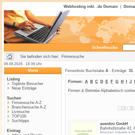
Webhosting inkl. .de Domain
|
Domai
Schnellsuche:
Sie befinden sich hier: Firmensuche
06.08.2026 - 18:39 Uhr
Menü
Firmenliste Buchstabe
A
- Einträge:
31
Listing
Firmen:
A
B
C
D
E
F
G
H
I
J
Topliste Besucher
Neue Einträge
Firmen & Betriebe Alphabetisch sortier
Suchen
Firmensuche A-Z
Branchensuche A-Z
Livesuche
TOP100
Suchtipps
aventini GmbH
Bahnhofstraße 43, 
Eintrag
Branchen: Industrie & P